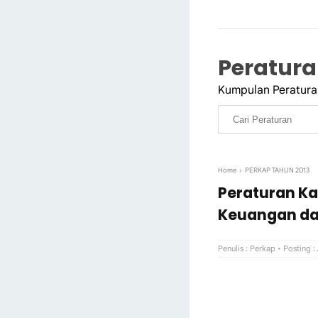
Peraturan
Kumpulan Peraturan
Home
›
PERKAP TAHUN 2013
Peraturan Ka
Keuangan dan
Penulis :
Perkap
• Posting :