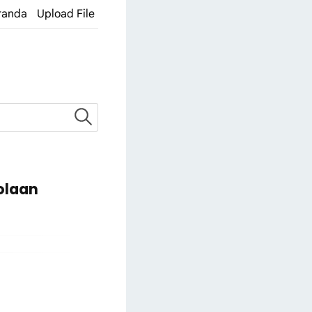
randa
Upload File
olaan