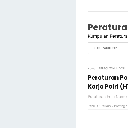
Peraturan
Kumpulan Peraturan
Home
›
PERPOL TAHUN 2018
Peraturan Po
Kerja Polri (
Peraturan Polri Nomo
Penulis :
Perkap
• Posting :