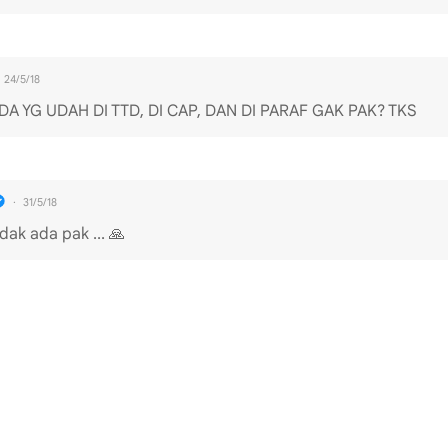
24/5/18
ADA YG UDAH DI TTD, DI CAP, DAN DI PARAF GAK PAK? TKS
31/5/18
dak ada pak ... 🙏