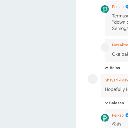
Perkap
Termasu
"downlo
Semoga 
Mas Alim
Oke pak
Balas
Shayari ki day
Hopefully 
Balasan
Perkap
😙👍