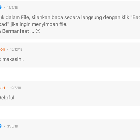
18/5/18
k dalam File, silahkan baca secara langsung dengan klik "Bac
ad" jika ingin menyimpan file.
Bermanfaat ... 😉
ron
15/12/18
 makasih .
ari
19/5/18
Helpful
31/5/18